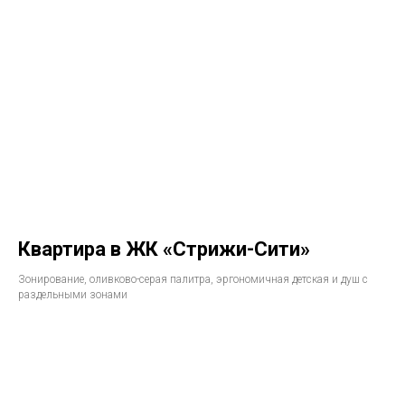
Квартира в ЖК «Стрижи-Сити»
Зонирование, оливково-серая палитра, эргономичная детская и душ с
раздельными зонами