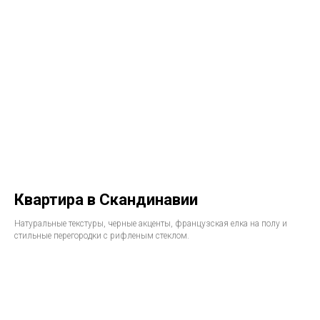
Квартира в Скандинавии
Натуральные текстуры, черные акценты, французская елка на полу и
стильные перегородки с рифленым стеклом.