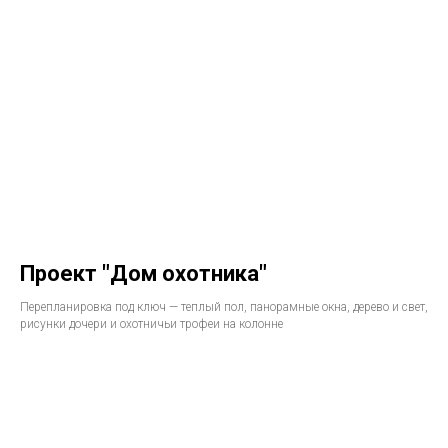
Проект "Дом охотника"
Перепланировка под ключ — теплый пол, панорамные окна, дерево и свет,
рисунки дочери и охотничьи трофеи на колонне