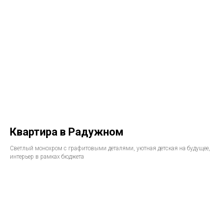
Квартира в Радужном
Светлый монохром с графитовыми деталями, уютная детская на будущее,
интерьер в рамках бюджета